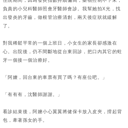
住院期間，因為發炎指數持續偏高，藥物控制不下來，
負責的小兒科醫師照會牙醫師會診。我幫她拍X光，找
出發炎的牙齒，做根管治療清創，兩天後症狀就緩解
了。
對我稀鬆平常的一個上班日，小女生的家長卻感激在
心。出院後，仍不間斷地從台東回診，把口內其它的蛀
牙一個接一個治療好。
「阿嬤，回台東的車票有買了嗎？有座位吧。」
「有有有，沈醫師謝謝。」
看診結束後，阿嬤小心翼翼將健保卡放入皮夾，揹起背
包，牽著孫女的手。