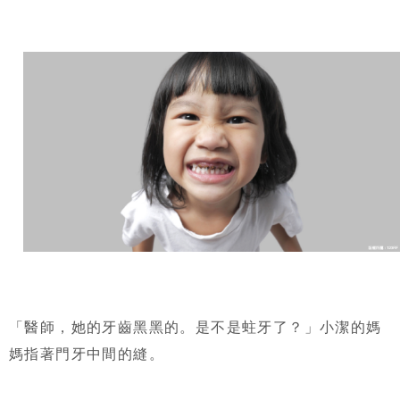
「醫師，她的牙齒黑黑的。是不是蛀牙了？」小潔的媽
媽指著門牙中間的縫。