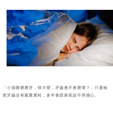
「小孩睡覺磨牙，很大聲，牙齒會不會磨壞？」只要檢
查牙齒沒有嚴重磨耗，多半會跟家長說不用擔心。