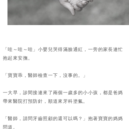
「哇～哇～哇」小嬰兒哭得滿臉通紅，一旁的家長連忙
抱起來安撫。
「寶寶乖，醫師檢查一下，沒事的。」
一大早，診間接連來了兩個一歲多的小小孩，都是爸媽
帶來醫院打預防針，順道來牙科塗氟。
「醫師，請問牙齒照顧的還可以嗎？」抱著寶寶的媽媽
問道。