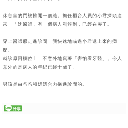
休息室的門被推開一個縫。擔任櫃台人員的小君探頭進
來：「沈醫師，有一個病人剛報到，已經在哭了。」
穿上醫師服走進診間，我快速地瞄過小君遞上來的病
歷。
就診原因欄位上，不意外地寫著「害怕看牙醫」。令人
意外的是病人的年紀已經十歲了。
男孩是由爸爸和媽媽合力拖進診間的。