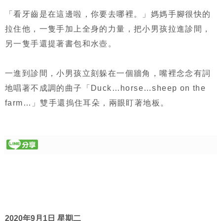
「看牙齒是在這邊啦，你要去哪裡。」媽媽手腳很快的
拉住他，一隻手加上全身的力量，把小男孩拉進診間，
另一隻手還提著書包和水壺。
一進到診間，小男孩立刻躲在一個牆角，嘴裡念念有詞
地唱著不成調的曲子「Duck…horse…sheep on the
farm…」雙手還摀住耳朵，兩眼盯著地板。
2020年9月1日 星期二