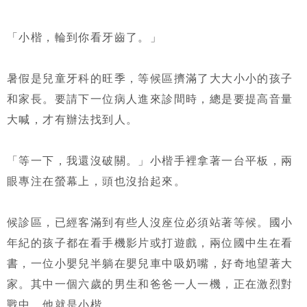
「小楷，輪到你看牙齒了。」
暑假是兒童牙科的旺季，等候區擠滿了大大小小的孩子
和家長。要請下一位病人進來診間時，總是要提高音量
大喊，才有辦法找到人。
「等一下，我還沒破關。」小楷手裡拿著一台平板，兩
眼專注在螢幕上，頭也沒抬起來。
候診區，已經客滿到有些人沒座位必須站著等候。國小
年紀的孩子都在看手機影片或打遊戲，兩位國中生在看
書，一位小嬰兒半躺在嬰兒車中吸奶嘴，好奇地望著大
家。其中一個六歲的男生和爸爸一人一機，正在激烈對
戰中，他就是小楷。