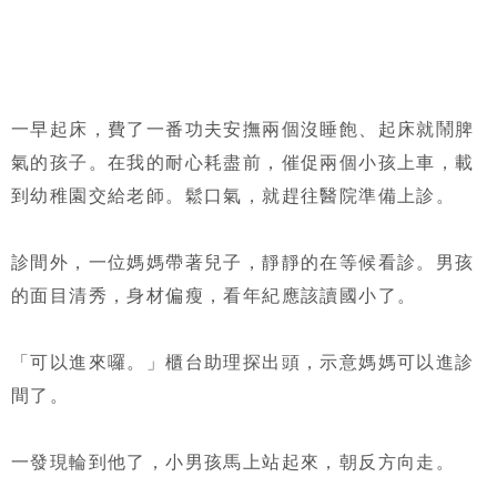
一早起床，費了一番功夫安撫兩個沒睡飽、起床就鬧脾
氣的孩子。在我的耐心耗盡前，催促兩個小孩上車，載
到幼稚園交給老師。鬆口氣，就趕往醫院準備上診。
診間外，一位媽媽帶著兒子，靜靜的在等候看診。男孩
的面目清秀，身材偏瘦，看年紀應該讀國小了。
「可以進來囉。」櫃台助理探出頭，示意媽媽可以進診
間了。
一發現輪到他了，小男孩馬上站起來，朝反方向走。