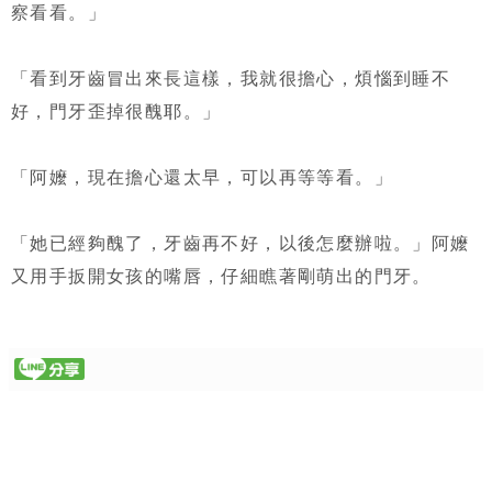
察看看。」
「看到牙齒冒出來長這樣，我就很擔心，煩惱到睡不
好，門牙歪掉很醜耶。」
「阿嬤，現在擔心還太早，可以再等等看。」
「她已經夠醜了，牙齒再不好，以後怎麼辦啦。」阿嬤
又用手扳開女孩的嘴唇，仔細瞧著剛萌出的門牙。