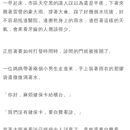
一早起床，市區天空黑的讓人誤以為還是半夜，下著夾
雜著雷聲的豪大雨。撐著大傘、踩了好幾個水坑後，好
不容易抵達醫院。邊擦乾身上的雨水，邊想著這樣的天
氣，會來看牙齒的人應該很少。
正想著要如何打發時間時，診間的門就被推開了。
一位媽媽帶著兩個小男生走進來，手上裝著雨衣的塑膠
袋還微微滴著水。
「你好，麻煩健保卡給櫃台。」
「我們沒有健保卡，要自費看診。」
冒著大雨來看診已經很令人訝異了，竟然還要自費看