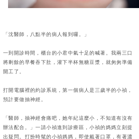
「沈醫師，八點半的病人報到囉。」
一到開診時間，櫃台的小君中氣十足的喊著。我兩三口
將剩餘的早餐吞下肚，灌下半杯無糖豆漿，就匆匆準備
開工了。
打開電腦裡的約診系統，第一個病人是三歲半的小禎，
預計要做抽神經。
「醫師，抽神經會痛吧，她年紀這麼小，不知道有沒有
辦法配合。」一請小禎進到診療區，小禎的媽媽立刻提
出疑問。打扮時髦的小禎媽媽，即使戴著口罩，有著濃