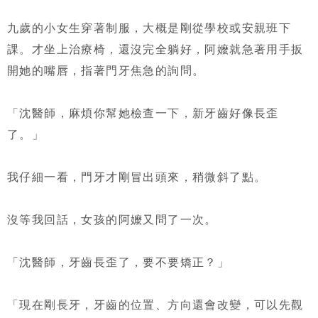
九歲的小女生穿著制服，大概是剛從學校或安親班下
課。才坐上治療椅，還沒完全躺好，阿嬤就急著用手扳
開她的嘴唇，指著門牙焦急的詢問。
「沈醫師，麻煩你幫她檢查一下，新牙齒好像長歪
了。」
我仔細一看，門牙才剛冒出頭來，稍微斜了點。
沒等我回話，女孩的阿嬤又問了一次。
「沈醫師，牙齒長歪了，要不要矯正？」
「現在剛長牙，牙齒的位置、方向還會改變，可以先觀