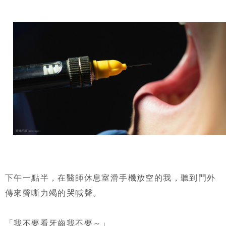
下午一點半，在醫師休息室滑手機放空的我，聽到門外
傳來聲嘶力竭的哭喊聲。
「我不要看牙齒我不要～」