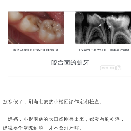
放寒假了，剛滿七歲的小楷回診作定期檢查。
「媽媽，小楷兩邊的大臼齒剛長出來，都沒有刷乾淨，
建議要作溝隙封填，才不會蛀牙喔。」