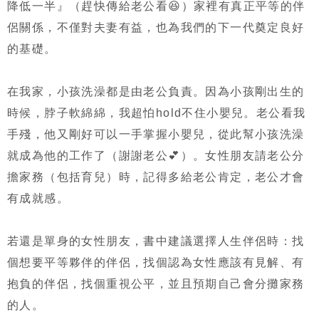
降低一半』（趕快傳給老公看😆）家裡有真正平等的伴
侶關係，不僅對夫妻有益，也為我們的下一代奠定良好
的基礎。
在我家，小孩洗澡都是由老公負責。因為小孩剛出生的
時候，脖子軟綿綿，我超怕hold不住小嬰兒。老公看我
手殘，他又剛好可以一手掌握小嬰兒，從此幫小孩洗澡
就成為他的工作了（謝謝老公💕）。女性朋友請老公分
擔家務（包括育兒）時，記得多給老公肯定，老公才會
有成就感。
若還是單身的女性朋友，書中建議選擇人生伴侶時：找
個想要平等夥伴的伴侶，找個認為女性應該有見解、有
抱負的伴侶，找個重視公平，並且預期自己會分攤家務
的人。