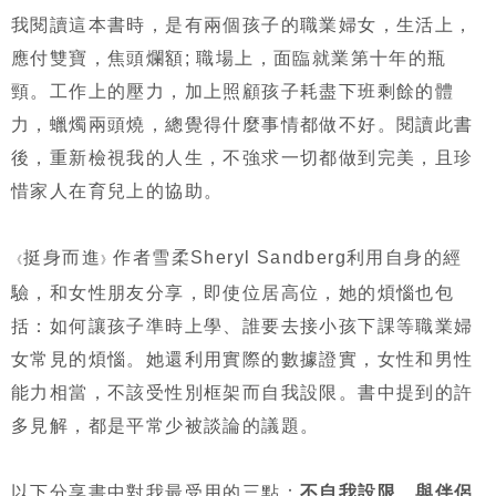
我閱讀這本書時，是有兩個孩子的職業婦女，生活上，
應付雙寶，焦頭爛額; 職場上，面臨就業第十年的瓶
頸。工作上的壓力，加上照顧孩子耗盡下班剩餘的體
力，蠟燭兩頭燒，總覺得什麼事情都做不好。閱讀此書
後，重新檢視我的人生，不強求一切都做到完美，且珍
惜家人在育兒上的協助。
挺身而進
作者雪柔Sheryl Sandberg利用自身的經
《
》
驗，和女性朋友分享，即使位居高位，她的煩惱也包
括：如何讓孩子準時上學、誰要去接小孩下課等職業婦
女常見的煩惱。她還利用實際的數據證實，女性和男性
能力相當，不該受性別框架而自我設限。書中提到的許
多見解，都是平常少被談論的議題。
以下分享書中對我最受用的三點：
不自我設限
、
與伴侶